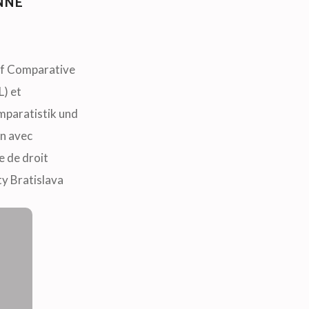
NNE
 of Comparative
L) et
omparatistik und
on avec
se de droit
y Bratislava