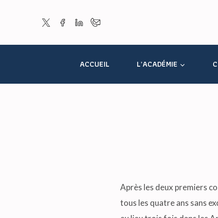
Skip
to
content
ACCUEIL
L’ACADÉMIE
C
Après les deux premiers co
tous les quatre ans sans ex