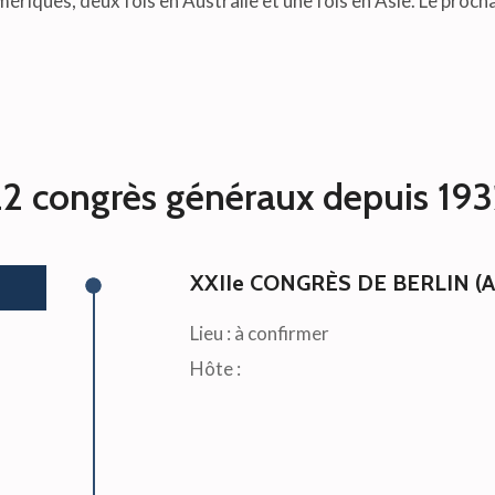
 Amériques, deux fois en Australie et une fois en Asie. Le pro
2 congrès généraux depuis 19
XXIIe CONGRÈS DE BERLIN (
Lieu : à confirmer
Hôte :