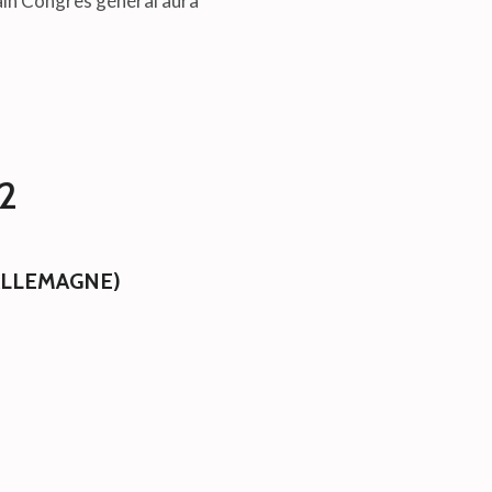
chain Congrès général aura
32
ALLEMAGNE)